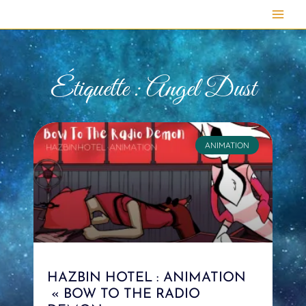
Aller
au
contenu
Étiquette : Angel Dust
ANIMATION
HAZBIN HOTEL : ANIMATION
« BOW TO THE RADIO