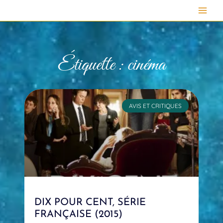
Aller
au
contenu
Étiquette : cinéma
AVIS ET CRITIQUES
DIX POUR CENT, SÉRIE
FRANÇAISE (2015)