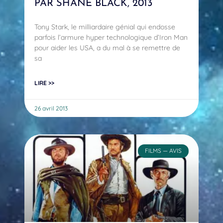
PAR SHANE BLACK, 2013
Tony Stark, le milliardaire génial qui endosse
parfois l’armure hyper technologique d’Iron Man
pour aider les USA, a du mal à se remettre de
sa
LIRE >>
26 avril 2013
FILMS — AVIS