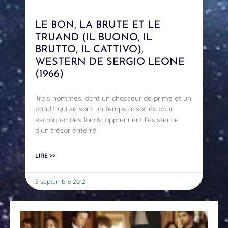
LE BON, LA BRUTE ET LE
TRUAND (IL BUONO, IL
BRUTTO, IL CATTIVO),
WESTERN DE SERGIO LEONE
(1966)
Trois hommes, dont un chasseur de prime et un
bandit qui se sont un temps associés pour
escroquer des fonds, apprennent l’existence
d’un trésor enterré
LIRE >>
5 septembre 2012
Di