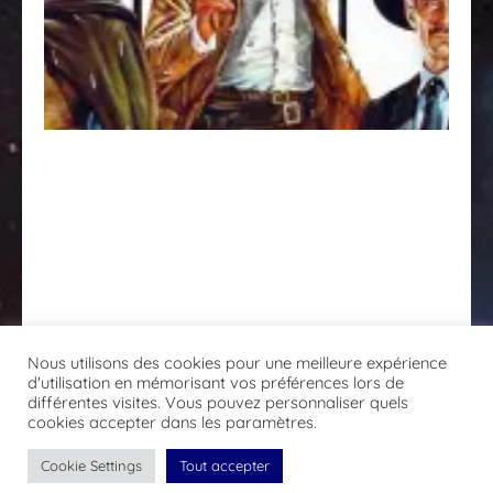
Tr
(Il
bu
il
br
il
cat
We
de
Se
Le
(19
Nous utilisons des cookies pour une meilleure expérience
d'utilisation en mémorisant vos préférences lors de
différentes visites. Vous pouvez personnaliser quels
cookies accepter dans les paramètres.
Cookie Settings
Tout accepter