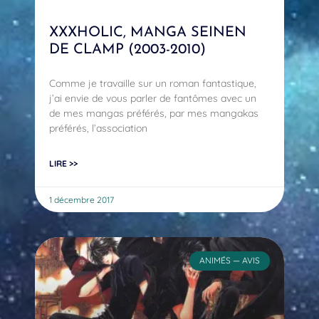
XXXHOLIC, MANGA SEINEN
DE CLAMP (2003-2010)
Comme je travaille sur un roman fantastique,
j’ai envie de vous parler de fantômes avec un
de mes mangas préférés, par mes mangakas
préférés, l’association
LIRE >>
1 décembre 2017
ANIMÉS — AVIS