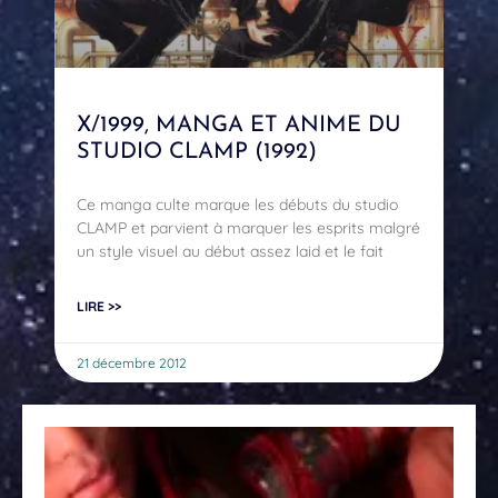
X/1999, MANGA ET ANIME DU
STUDIO CLAMP (1992)
Ce manga culte marque les débuts du studio
CLAMP et parvient à marquer les esprits malgré
un style visuel au début assez laid et le fait
LIRE >>
21 décembre 2012
xxx
sér
ad