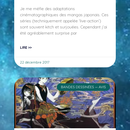
Je me méfie des adaptations
cinématographiques des mangas japonais. Ces
séries (techniquement appelée ‘live-action’)
sont souvent kitch et surjouées. Cependant j’ai
été agréablement surprise par
LIRE >>
22 décembre 2017
BANDES DESSINÉES — AVIS