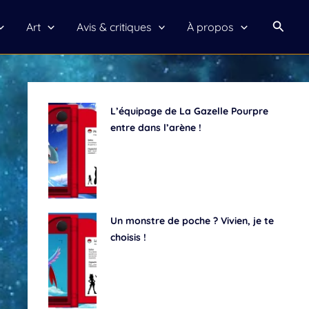
Reche
Art
Avis & critiques
À propos
L’équipage de La Gazelle Pourpre
entre dans l’arène !
Un monstre de poche ? Vivien, je te
choisis !