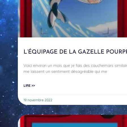
L’ÉQUIPAGE DE LA GAZELLE POURP
Voici environ un mois que je fais des cauchemars similai
me laissent un sentiment désagréable qui me
LIRE >>
19 novembre 2022