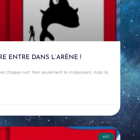
RE ENTRE DANS L’ARÈNE !
res chaque nuit. Non seulement ils m’épuisent, mais ils
ART